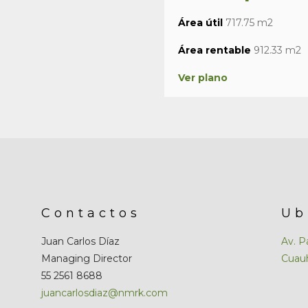
Área útil
717.75 m2
Área rentable
912.33 m2
Ver plano
Contactos
Ub
Juan Carlos Díaz
Av. P
Managing Director
Cuau
55 2561 8688
juancarlosdiaz@nmrk.com